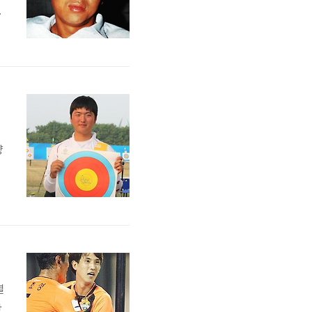
고
터
양
서
프
.
열
난