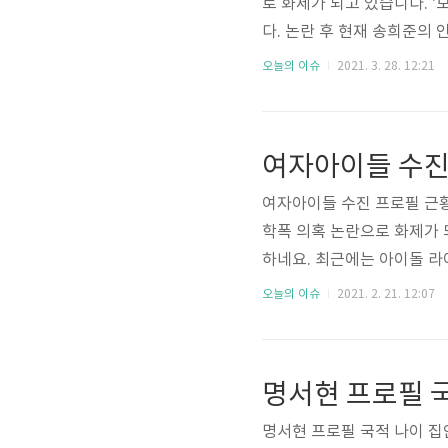
로 화제가 되고 있습니다. 
다. 논란 후 현재 송희준의
촬영이라고 하네요. 그래서 
오늘의 이슈
2021. 3. 28. 12:21
초 사진이 궁금해져서 살펴봤
실까요? 두근두근두근! 먼저 
5년 1월 25일생으로 만으로
여자아이들 수진
이라고 합니다. 가족 관계는 
여자아이들 수진 프로필 근
학폭 의혹 논란으로 화제가
하네요. 최근에는 아이돌 라이
음악방송, 음원 차트 1위를
오늘의 이슈
2021. 2. 21. 12:07
정보와 과거 어린시절 사진
과거 어린 시절 사진을 보실
국적 한국, 1998년 3월 
명서현 프로필 국
64cm, 몸무게 43kg, 혈액
명서현 프로필 국적 나이 집