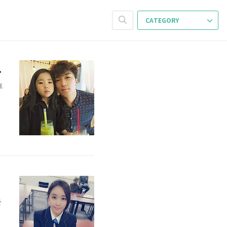
CATEGORY
황 노래 키
후
타
7
나