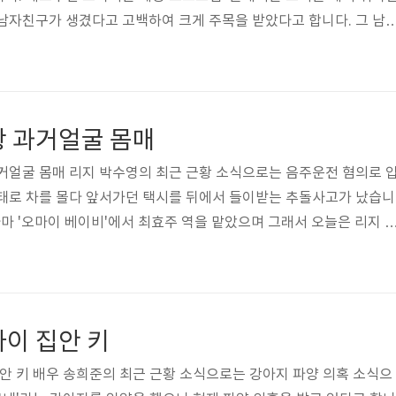
남자친구가 생겼다고 고백하여 크게 주목을 받았다고 합니다. 그 남
었네요. 그래서 오늘은 축구선수 박민의 집안 인스타 등 다양한 정
궁금해져서 살펴봤습니다. 그럼 밑에서 훈훈한 사진부터 보실까요? 두
민 프로필부터 보겠습니다. 본명 박민, 국적 한국, 1986년 5월 6일
요. 고향 지역은 서울특별시이며 키 184cm, 몸무게 68kg, 혈액형 
황 과거얼굴 몸매
 부모님 아..
거얼굴 몸매 리지 박수영의 최근 근황 소식으로는 음주운전 혐의로 
상태로 차를 몰다 앞서가던 택시를 뒤에서 들이받는 추돌사고가 났습니
라마 '오마이 베이비'에서 최효주 역을 맡았으며 그래서 오늘은 리지 
거얼굴 몸매 등 다양한 정보와 과거 데뷔 전 사진이 궁금해져서 살펴
인스타그램 사진부터 과거 졸업사진 얼굴을 보실까요? 두근두근두근!
 보겠습니다. 본명 박수영, 예명 박수아, 국적 한국, 1992년 7월 3
네요. 고향 지역은 부산광역시 해운대구이며 키 169cm, 몸무게 46
이 집안 키
가족 ..
집안 키 배우 송희준의 최근 근황 소식으로는 강아지 파양 의혹 소식으