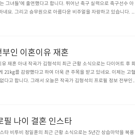
리는 그녀들'에 출연했다고 합니다. 뛰어난 축구 실력으로 축구선수 아
하네요. 그리고 승무원으로 아름다운 비주얼을 자랑하고 있습니다. 
나이 등 다양한 정보와 과거 리즈 시절 사진이 궁금해져서 살펴봤습
인스타그램 사진부터 과거 스튜어디스 활동 사진을 보실까요? 두근두
현의 프로필부터 보겠습니다. 본명 명서현, 국적 한국, 1984년생으
직업 국내 항공사 스튜어디스이며 남편 정대세와는 2013년 결혼식을 
전부인 이혼이유 재혼
액형, 학력, ..
유 재혼 아내 작곡가 김형석의 최근 근황 소식으로는 다이어트 후 
 21kg를 감량했다고 하여 더욱 큰 주목을 받고 있네요. 이제는 고
 없다고 합니다. 그래서 오늘은 작곡가 김형석의 프로필 정보 전부인
 과거 젊은 시절 사진이 궁금해져서 살펴봤습니다. 그럼 밑에서 사랑
터 다이어트 전후 사진을 보실까요? 두근두근두근! 먼저 작곡가 김
본명 김형석, 국적 한국, 1966년 9월 27일생으로 만으로 나이 54
 해남군이며 혈액형 AB형이라고 합니다. 가족 사항은 형, 누나 2명,
로필 나이 결혼 인스타
있습니..
인스타 비투비 정일훈의 최근 근황 소식으로는 5년간 상습마약을 복용