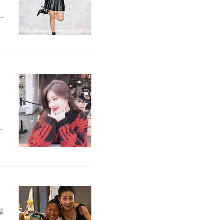
보
보
9
가
한
1
설