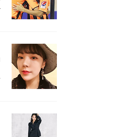
자
보
O
입
박
봤
1
k