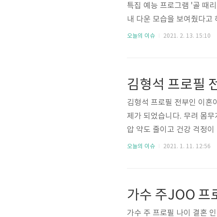
특집 예능 프로그램 '골 때
내 다운 모습을 보여줬다고 
래서 오늘은 명서현의 국적 
오늘의 이슈
2021. 2. 13. 15:10
다. 그럼 밑에서 아름다운 
두근! 먼저 정대세 아내 명서
만으로 나이 36살이네요. 
김형석 프로필 
습니다. 그밖에 키, 몸무게, 혈
김형석 프로필 전부인 이혼이
제가 되었습니다. 무려 몸무게
압 약도 줄이고 건강 걱정이
이혼 재산 등 다양한 정보와
오늘의 이슈
2021. 1. 11. 12:56
러운 가족 인스타그램 사진부
석의 프로필부터 보겠습니다. 
이네요. 고향 지역은 전라남도
가수 주JOO 프
아내 서진호, 자녀 딸 1명이 
가수 주 프로필 나이 결혼 