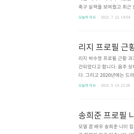
축구 실력을 보여줬고 최근 
친구가 바로 축구선수 박민이
오늘의 이슈
2021. 7. 22. 14:54
와 과거 어린 시절 사진이 
근두근두근! 먼저 축구선수 박
생으로 만으로 나이 35살이네
리지 프로필 근
형이라고 합니다. 가족 사항은
리지 박수영 프로필 근황 과
건되었다고 합니다. 음주 
다. 그리고 2020년에는 드
수영의 프로필 정보 근황 과
오늘의 이슈
2021. 5. 19. 15:26
습니다. 그럼 밑에서 근황 
먼저 리지 박수영의 프로필부터
일생으로 만으로 나이 30살이
송희준 프로필 나
g, 혈액형 A형이라고 합니다. 
모델 겸 배우 송희준 나이 