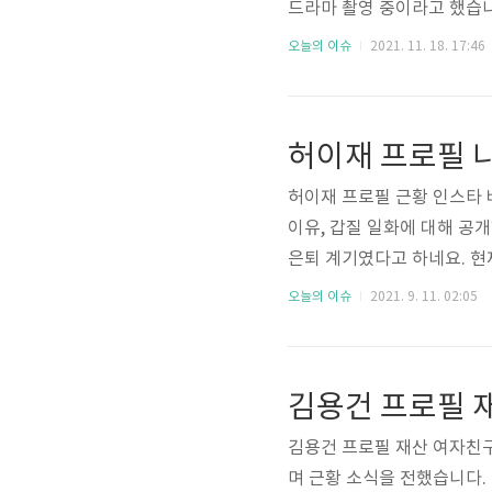
드라마 촬영 중이라고 했습니
품'에 나왔다고 하네요. 그
오늘의 이슈
2021. 11. 18. 17:46
다양한 정보와 과거 데뷔 초
과 풋풋한 과거 사진을 보실
하겠습니다. 본명 황보미, 국
허이재 프로필 
은 단국대학교 영어영문학과이
허이재 프로필 근황 인스타 
이유, 갑질 일화에 대해 공
은퇴 계기였다고 하네요. 현
프로필 정보 나이 결혼 남편
오늘의 이슈
2021. 9. 11. 02:05
봤습니다. 그럼 밑에서 훈훈
배우 허이재 프로필부터 보겠습
이 35살이네요. 키 165cm
김용건 프로필 
교, 배화여자 고등학교, 동..
김용건 프로필 재산 여자친구
며 근황 소식을 전했습니다.