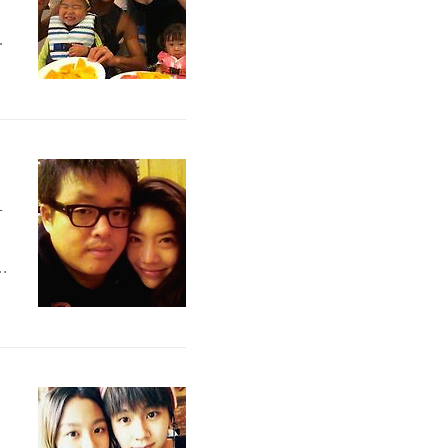
그
니
근
로
했
화
혈
스
형
살