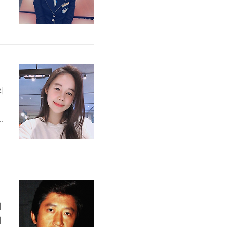
진
록
항
퇴
의
!
학
리
미