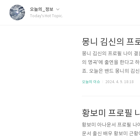
오늘의_정보
Today's Hot Topic.
몽니 김신의 프로필 나이 결
의 명곡'에 출연을 한다고 
죠. 오늘은 밴드 몽니의 김신
수상 등 다양한 정보와 과거
오늘의 이슈
2024. 4. 9. 18:18
그램 사진부터 사랑스러운 딸
리즈 과거이야기 김신의 결혼 부
7년 9월 7일 (46살) 신체 -
황보미 프로필 
부인, ..
황보미 아나운서 프로필 나이
운서 출신 배우 황보미 근