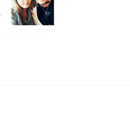
결
이
형