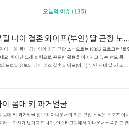
오늘의 이슈 (135)
몽니 김신의 프로필 나이 결혼 와이프(부인) 딸 근
혼 아내 딸 몽니 김신의의 최근 근황 소식으로는 KBS2 프로그램 '불
하네요. 뛰어난 노래 실력으로 꾸준한 활동을 이어가고 있는 밴드 몽니
의 프로필 정보와 나이 리즈 결혼 와이프(아내) 부인 자녀 딸 키 노래
 데뷔 초 사진이 궁금해져서 살펴봤습니다. 그럼 밑에서 훈훈한 인스
 사진을 보실까요? 두근두근두근! 몽니 김신의 프로필 정보 김신의
인(아내) 딸 1. 몽니 김신의 프로필 정보 본명 - 김신의 나이 - 19
 키 178cm, 몸무게 70kg 학력 - 목원대학교 졸업 종교 - 개신교 가족 -
나이 몸매 키 과거얼굴
 몸매 키 과거얼굴 황보미 아나운서의 최근 근황 소식은 스포츠 아
황이라는 기사가 났다고 합니다. 인스타그램에서 아나운서룩을 입고 웹