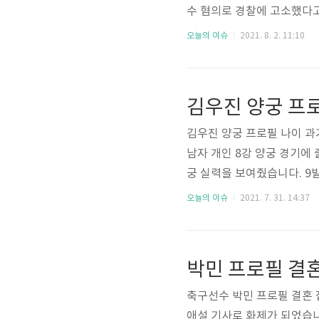
수 혐의로 경찰에 고소했다고
나이차이 39살 차이라고 합
오늘의 이슈
2021. 8. 2. 11:10
등 다양한 정보와 과거 젊은
보겠습니다. 본명 김용건, 국
이 75살이며 키 178cm, 
김우진 양궁 프
들 김영훈이 있습니다. 그리고
김우진 양궁 프로필 나이 과
남자 개인 8강 양궁 경기에 
궁 실력을 보여줬습니다. 9
받고 있네요. '수면쿵야'라
오늘의 이슈
2021. 7. 31. 14:37
결혼 발표 과거얼굴 등 다양
훈훈한 인스타그램 사진부터 
로필부터 보겠습니다. 본명 김
박민 프로필 결
고향 지역은 충청북도 옥천군
축구선수 박민 프로필 결혼 
애설 기사로 화제가 되었습니