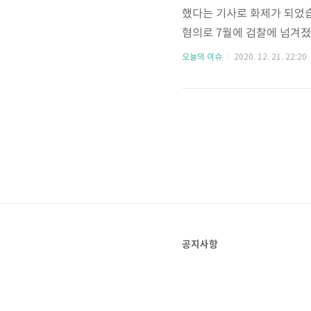
했다는 기사로 화제가 되었
혐의로 7월에 검찰에 넘겨졌
혼 등 다양한 정보와 과거 
오늘의 이슈
2020. 12. 21. 22:20
가 결혼을 했다고 하네요. 
보실까요? 먼저 비투비 정일
27살이며 고향은 서울특별시 
입니다. 그리고 학력은 성저초
공지사항