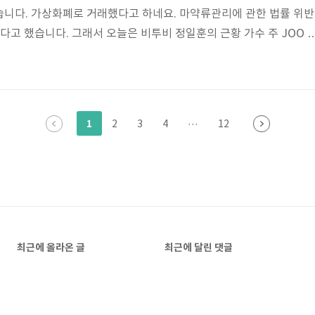
습니다. 가상화폐로 거래했다고 하네요. 마약류관리에 관한 법률 위반
다고 했습니다. 그래서 오늘은 비투비 정일훈의 근황 가수 주 JOO 
데뷔 초 사진이 궁금해져서 살펴봤습니다. 그리고 정일훈 누나 가수 주
그럼 밑에서 정일훈 누나 결혼식 사진과 정일훈 다이어트 전후 사진을
훈의 프로필을 살펴보겠습니다. 1994년 10월 4일생으로 만으로 나
강남구 삼성동이라고 하네요. 키 176cm, 몸무게 60kg, 혈액형 B
1
2
3
4
···
12
등학교, 봉..
최근에 올라온 글
최근에 달린 댓글