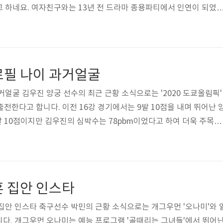
 하네요. 여자친구와는 13년 전 드라마 종용파티에서 인연이 되었
니다. 그래서 오늘은 배우 김용건의 프로필 정보 재산 리즈 여자친구
 시절 사진이 궁금해져서 살펴봤습니다. 먼저 배우 김용건 프로필부
적 한국, 고향 서울특별시 용산구, 1946년 5월 8일생으로 만으로 나
몸무게 71kg이라고 하네요. 가족관계는 자녀 첫째 아들 김성훈, 둘째 아
로필 나이 과거얼굴
 학력 사..
거얼굴 김우진 양궁 선수의 최근 근황 소식으로는 '2020 도쿄올림픽'
출전한다고 합니다. 이전 16강 경기에서는 9발 10점을 내며 뛰어난 
발 10점이지만 김우진의 심박수는 78pbm이었다고 하여 더욱 주목을
는 별명도 생겼습니다. 그래서 오늘은 김우진 양궁 선수의 프로필 정보
한 정보와 풋풋한 과거 사진이 궁금해져서 살펴봤습니다. 그럼 밑에
멋진 화보 사진을 보실까요? 두근두근두근! 먼저 양궁선수 김우진 
우진, 국적 한국, 1992년 6월 20일생으로 만으로 나이 29살이네요
혼 집안 인스타
이..
집안 인스타 축구선수 박민의 근황 소식으로는 개그우먼 '오나미'와 
다. 개그우먼 오나미는 예능 프로그램 '골때리는 그녀들'에서 뛰어