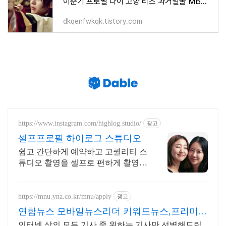
이준기 프로필 나이 고향 리즈 과거얼굴 MBTI 근황
dkqenfwkqk.tistory.com
https://www.instagram.com/highlog.studio/
광고
셀프프로필 하이로그 스튜디오
쉽고 간단하게 예약하고 고퀄리티 스
튜디오 촬영을 셀프로 편하게 촬영하
세요
https://mnu.yna.co.kr/mnu/apply
광고
연합뉴스 모바일뉴스리더 키워드뉴스,프리미엄
인물검색
인터넷 상의 모든 기사 중 원하는 기사만 선별해드립