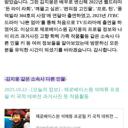
받았습니다. 그런 김지웅은 배우로 변신해 2022년 웹드라마
'돈 라이 라희', '깨물고 싶은', '편의점 고인물', '프로, 틴', '풍
덕빌라 304호의 사정'에 연달아 출연하였고, 2023년 JTBC
드라마 '나쁜 엄마'를 통해 처음으로 TV드라마에 출연을 하
였어요. 이상으로 제로베이스원 김지웅의 프로필 정보와 나
이 리즈 과거사진 고향 학력 가족 작품활동 같은 소속사 다
른 인물 키 등 여러 정보들을 알아보았는데 방문하신 모든
분들 유익한 시간이 되셨기를 바라겠습니다. 감사합니다.
-김지웅 같은 소속사 다른 인물-
2025.10.22 - [오늘의 정보] - 제로베이스원 석매튜 프로
필 키 국적 데뷔전 과거사진 뜻 작품활동
제로베이스원 석매튜 프로필 키 국적 데뷔전 과거사진 뜻 작품활동
dkqenfwkqk.tistory.com